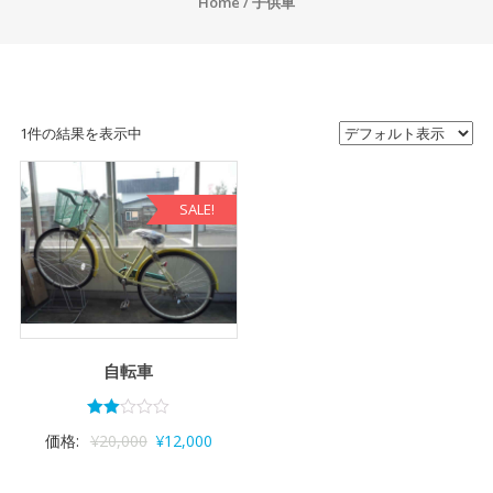
Home
/ 子供車
1件の結果を表示中
SALE!
自転車
5段
価格:
¥
20,000
¥
12,000
階で
2.00
の評
価