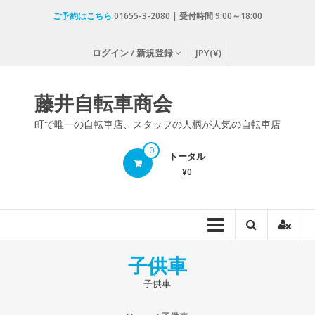
コ
ご予約はこちら
01655-3-2080 | 受付時間 9:00～18:00
ン
テ
ログイン / 新規登録
JPY(¥)
ン
ツ
へ
藤井自転車商会
ス
キ
町で唯一の自転車店、スタッフの人柄が人気の自転車店
ッ
0
プ
トータル
¥0
子供車
子供車