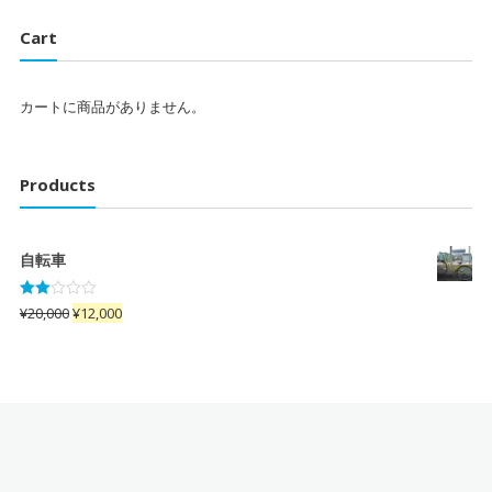
Cart
カートに商品がありません。
Products
自転車
5段
¥
20,000
¥
12,000
階で
2.00
の評
価