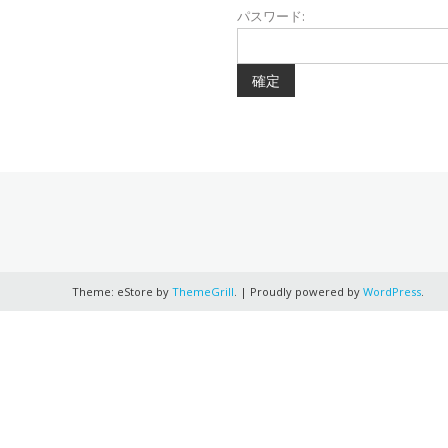
パスワード:
Theme: eStore by
ThemeGrill
.
|
Proudly powered by
WordPress
.