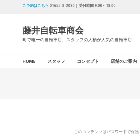
コ
ご予約はこちら
01655-3-2080 | 受付時間 9:00～18:00
ン
テ
ン
藤井自転車商会
ツ
へ
町で唯一の自転車店、スタッフの人柄が人気の自転車店
ス
キ
ッ
HOME
スタッフ
コンセプト
店舗のご案内
プ
このコンテンツはパスワードで保護