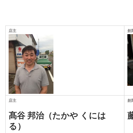
店主
創
店主
創
髙谷 邦治（たかや くには
る）